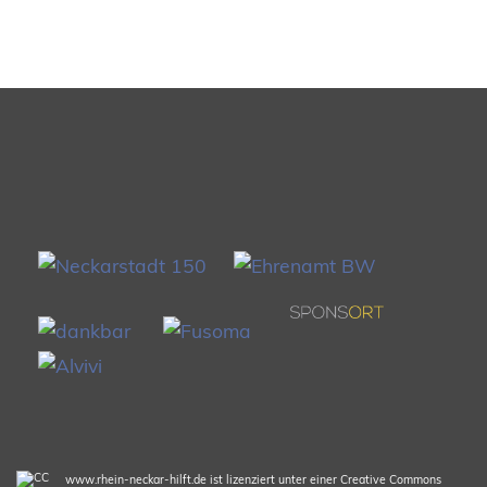
www.rhein-neckar-hilft.de ist lizenziert unter einer Creative Commons