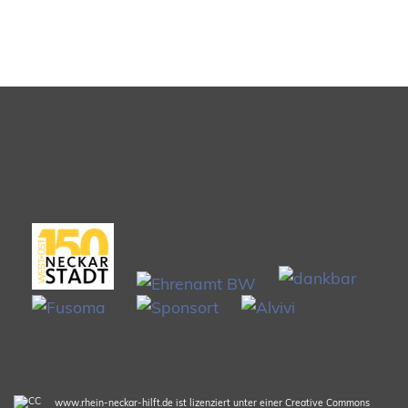
www.rhein-neckar-hilft.de ist lizenziert unter einer Creative Commons